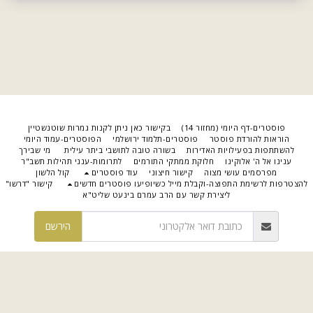
פוסטרים-דף היומי (מחזור 14)
בקישור כאן ניתן לקנות גמרות שוטנשטיין
הוראות להורדת פוסטר
פוסטרים-תלמוד ירושלמי
הפוסטרים-עמוד היומי
להשתתפות בפעילויות האדירות
בשורה טובה לתושבי ביתר עילית
מי שבירך
ענינו אל ה' אלוקינו
חלוקת ממתקי התורמים
לתרומות-ענני תהילות תשב"ר
מפרסמים עושי מצוה
קישור חיצוני
עוד פוסטרים
קול הלשון
צטרפות לרשימת התפוצה-וקבלת מייל כשיופיעו פוסטרים חדשים
קישור "דרשו"
ליצירת קשר עם הרב עמרם בינעט שליט"א
הירשם
זכויות יוצרים © 2026 כל הזכויות שמורות -
הדף - פוסטרים על הדף היומי
תנאי שימוש
|
פרטיות
מופעל על-ידי
SITE123
-
בניית אתרים